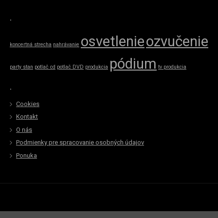
.
osvetlenie
ozvučenie
koncertná strecha
nahrávanie
pódium
party stan
potlač cd
potlač DVD
produkcia
tv produkcia
.
Cookies
Kontakt
O nás
Podmienky pre spracovanie osobných údajov
Ponuka