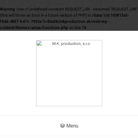
Warning
: Use of undefined constant REQUEST_URI - assumed 'REQUEST_URI'
(this will throw an Error in a future version of PHP) in
/data/1/0/103813a5-
f84d-4857-b47c-7932e7c40ad8/mkproduction.sk/web/wp-
content/themes/amax/functions.php
on line
74
Menu