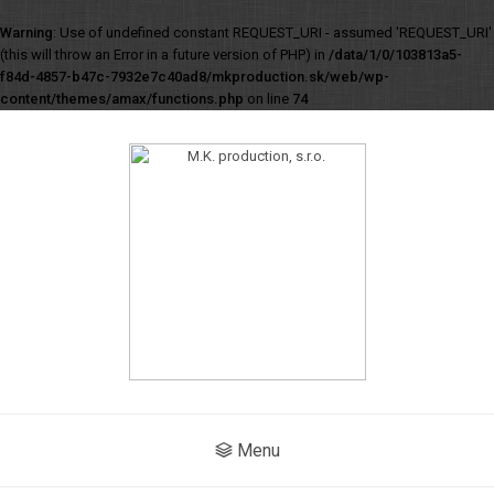
Warning
: Use of undefined constant REQUEST_URI - assumed 'REQUEST_URI'
(this will throw an Error in a future version of PHP) in
/data/1/0/103813a5-
f84d-4857-b47c-7932e7c40ad8/mkproduction.sk/web/wp-
content/themes/amax/functions.php
on line
74
Menu